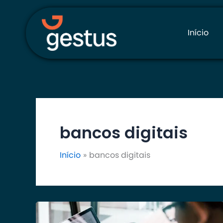
Ir
para
o
Início
conteúdo
bancos digitais
Início
bancos digitais