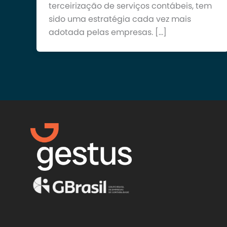
terceirização de serviços contábeis, tem
sido uma estratégia cada vez mais
adotada pelas empresas. […]