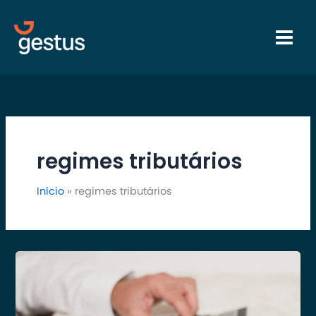
Ir
para
o
conteúdo
regimes tributários
Início
regimes tributários