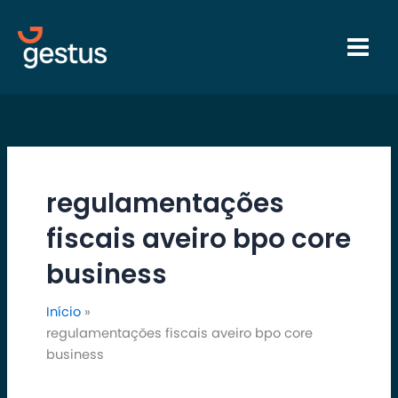
Ir
para
o
conteúdo
regulamentações
fiscais aveiro bpo core
business
Início
regulamentações fiscais aveiro bpo core
business